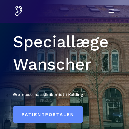
Speciallæge
Wanscher
Øre-næse-halsklinik midt i Kolding
PATIENTPORTALEN