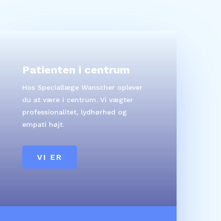
Patienten i centrum
Hos Speciallæge Wanscher oplever
du at være i centrum. Vi vægter
professionalitet, lydhørhed og
empati højt.
VI ER