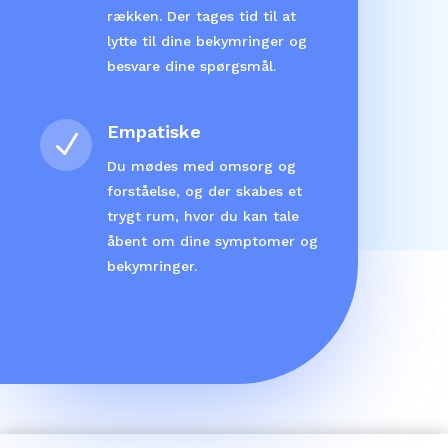
rækken. Der tages tid til at
lytte til dine bekymringer og
besvare dine spørgsmål.
Empatiske
N
Du mødes med omsorg og
forståelse, og der skabes et
trygt rum, hvor du kan tale
åbent om dine symptomer og
bekymringer.